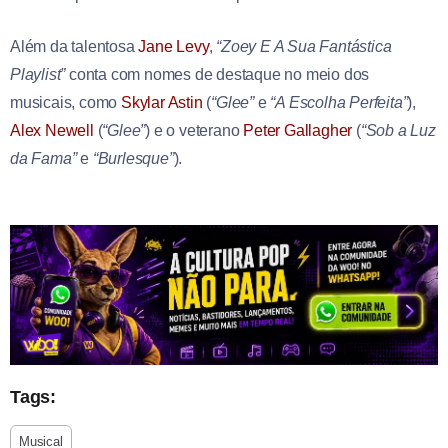
Além da talentosa
Jane Levy
,
“Zoey E A Sua Fantástica
Playlist”
conta com nomes de destaque no meio dos
musicais, como
Skylar Astin
(
“Glee”
e
“A Escolha Perfeita”
),
Alex Newell
(
“Glee”
) e o veterano
Peter Gallagher
(
“Sob a Luz
da Fama”
e
“Burlesque”
).
Tags:
Musical