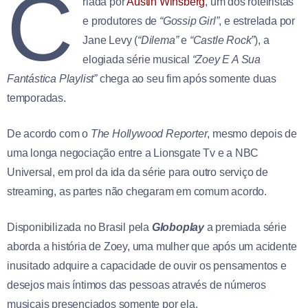
C
riada por
Austin Winsberg
, um dos roteiristas
e produtores de
“Gossip Girl”
, e estrelada por
Jane Levy (
“Dilema”
e
“Castle Rock”
), a
elogiada série musical
“Zoey E A Sua
Fantástica Playlist”
chega ao seu fim após somente duas
temporadas.
De acordo com o
The Hollywood Reporter
, mesmo depois de
uma longa negociação entre a Lionsgate Tv e a NBC
Universal, em prol da ida da série para outro serviço de
streaming, as partes não chegaram em comum acordo.
Disponibilizada no Brasil pela
Globoplay
a premiada série
aborda a história de Zoey, uma mulher que após um acidente
inusitado adquire a capacidade de ouvir os pensamentos e
desejos mais íntimos das pessoas através de números
musicais presenciados somente por ela.