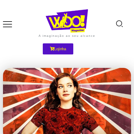
A imaginação ao seu alcance
Lojinha