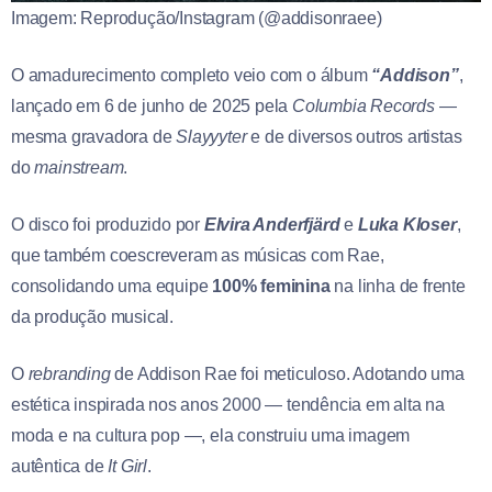
Imagem: Reprodução/Instagram (@addisonraee)
O amadurecimento completo veio com o álbum
“Addison”
,
lançado em 6 de junho de 2025 pela
Columbia Records
—
mesma gravadora de
Slayyyter
e de diversos outros artistas
do
mainstream
.
O disco foi produzido por
Elvira Anderfjärd
e
Luka Kloser
,
que também coescreveram as músicas com Rae,
consolidando uma equipe
100% feminina
na linha de frente
da produção musical.
O
rebranding
de Addison Rae foi meticuloso. Adotando uma
estética inspirada nos anos 2000 — tendência em alta na
moda e na cultura pop —, ela construiu uma imagem
autêntica de
It Girl
.