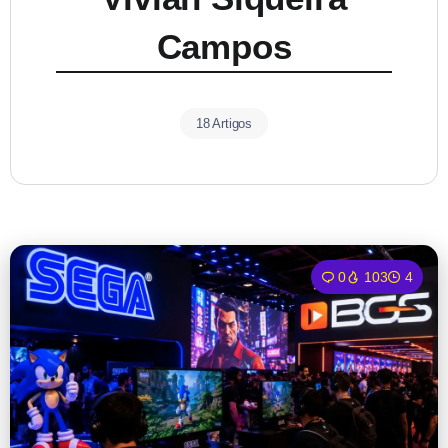
Campos
18 Artigos
0
103
4