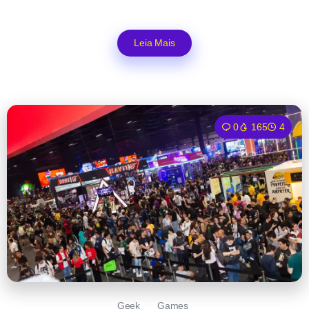
Leia Mais
0
165
4
Geek
Games