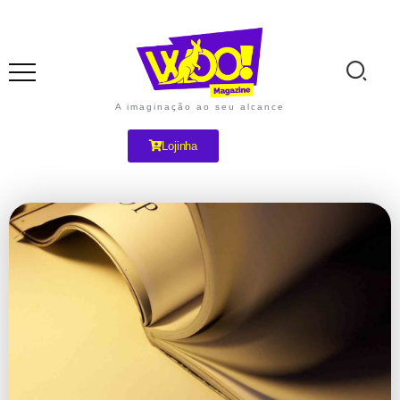
A imaginação ao seu alcance
Lojinha