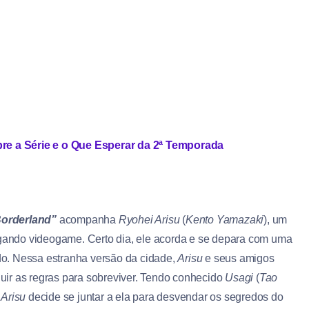
e a Série e o Que Esperar da 2ª Temporada
Borderland”
acompanha
Ryohei Arisu
(
Kento Yamazaki
), um
ando videogame. Certo dia, ele acorda e se depara com uma
o. Nessa estranha versão da cidade,
Arisu
e seus amigos
ir as regras para sobreviver. Tendo conhecido
Usagi
(
Tao
,
Arisu
decide se juntar a ela para desvendar os segredos do