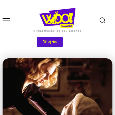
A imaginação ao seu alcance
Lojinha