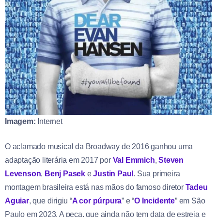
Imagem:
Internet
O aclamado musical da Broadway de 2016 ganhou uma
adaptação literária em 2017 por
Val Emmich
,
Steven
Levenson
,
Benj Pasek
e
Justin Paul
. Sua primeira
montagem brasileira está nas mãos do famoso diretor
Tadeu
Aguiar
, que dirigiu “
A cor púrpura
” e “
O Incidente
” em São
Paulo em 2023. A peça, que ainda não tem data de estreia e