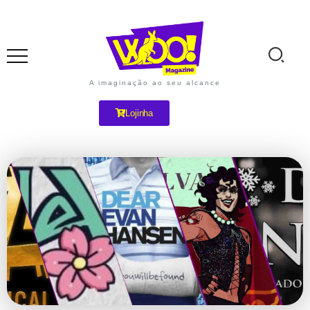
A imaginação ao seu alcance
Lojinha