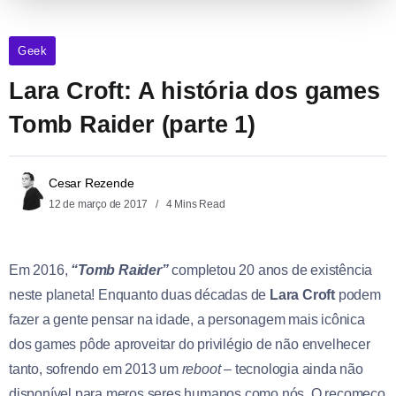
Geek
Lara Croft: A história dos games
Tomb Raider (parte 1)
Cesar Rezende
12 de março de 2017
4 Mins Read
Em 2016,
“
Tomb Raider”
completou 20 anos de existência
neste planeta! Enquanto duas décadas de
Lara Croft
podem
fazer a gente pensar na idade, a personagem mais icônica
dos games pôde aproveitar do privilégio de não envelhecer
tanto, sofrendo em 2013 um
reboot
– tecnologia ainda não
disponível para meros seres humanos como nós. O recomeço