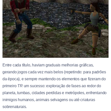
Entre cada título, haviam graduais melhorias gráficas,
gerando jogos cada vez mais belos (repetindo: para padrões
da época), e sempre mantendo os elementos que fizeram do
primeiro
TR
um sucesso: exploração de fases ao redor do
planeta, tumbas, cidades perdidas e metrópoles, enfrentando
inimigos humanos, animais selvagens ou até criaturas
sobrenaturais.