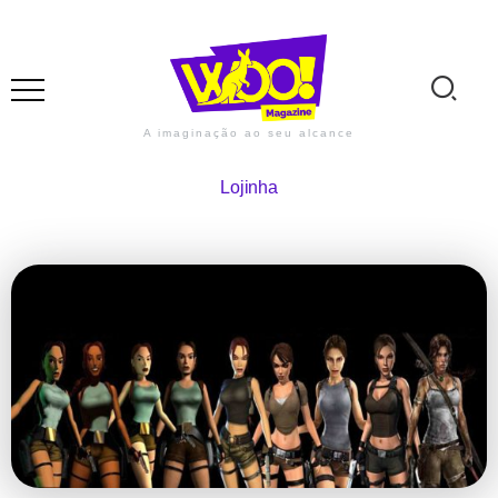
A imaginação ao seu alcance
Lojinha