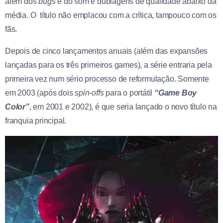
além dos
bugs
e do som e dublagens de qualidade abaixo da
média. O título não emplacou com a crítica, tampouco com os
fãs.
Depois de cinco lançamentos anuais (além das expansões
lançadas para os três primeiros games), a série entraria pela
primeira vez num sério processo de reformulação. Somente
em 2003 (após dois
spin-offs
para o portátil
“Game Boy
Color”
, em 2001 e 2002), é que seria lançado o novo título na
franquia principal.