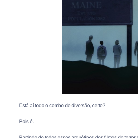
Está aí todo o combo de diversão, certo?
Pois é.
Partindo de todos esses arquétipos dos filmes de terror