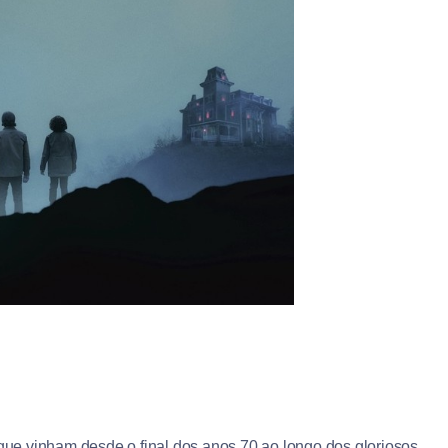
 que vinham desde o final dos anos 70 ao longo dos gloriosos