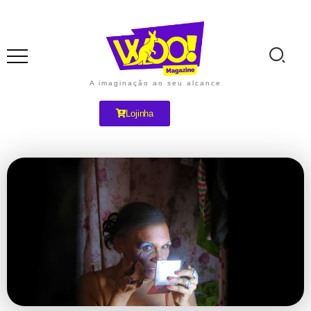
A imaginação ao seu alcance
Lojinha