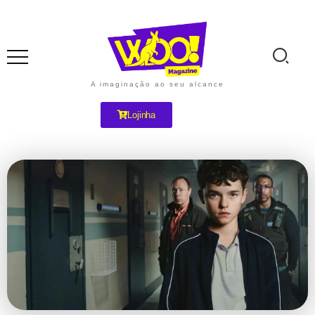
A imaginação ao seu alcance
Lojinha