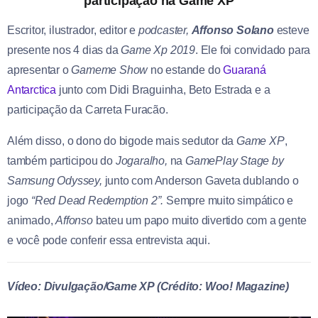
participação na Game XP
Escritor, ilustrador, editor e
podcaster,
Affonso Solano
esteve
presente nos 4 dias da
Game Xp 2019
. Ele foi convidado para
apresentar o
Gameme Show
no estande do
Guaraná
Antarctica
junto com Didi Braguinha, Beto Estrada e a
participação da Carreta Furacão.
Além disso, o dono do bigode mais sedutor da
Game XP
,
também participou do
Jogaralho,
na
GamePlay Stage by
Samsung Odyssey,
junto com Anderson Gaveta dublando o
jogo
“Red Dead Redemption 2”.
Sempre muito simpático e
animado,
Affonso
bateu um papo muito divertido com a gente
e você pode conferir essa entrevista aqui.
Vídeo: Divulgação/Game XP (Crédito: Woo! Magazine)