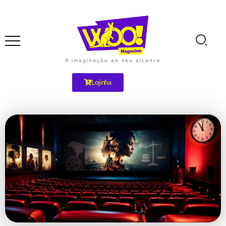
A imaginação ao seu alcance
Lojinha