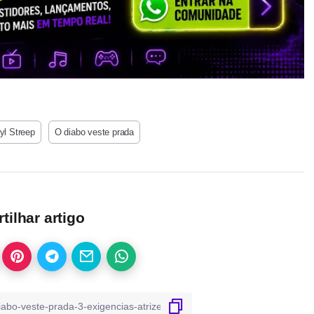
yl Streep
O diabo veste prada
ilhar artigo