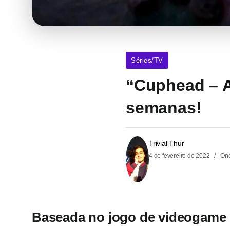
Séries/TV
“Cuphead – A
semanas!
Trivial Thur
4 de fevereiro de 2022
One
Baseada no jogo de videogame d