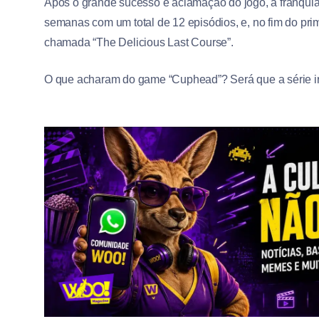
Após o grande sucesso e aclamação do jogo, a franquia 
semanas com um total de 12 episódios, e, no fim do pr
chamada “The Delicious Last Course”.
O que acharam do game “Cuphead”? Será que a série irá