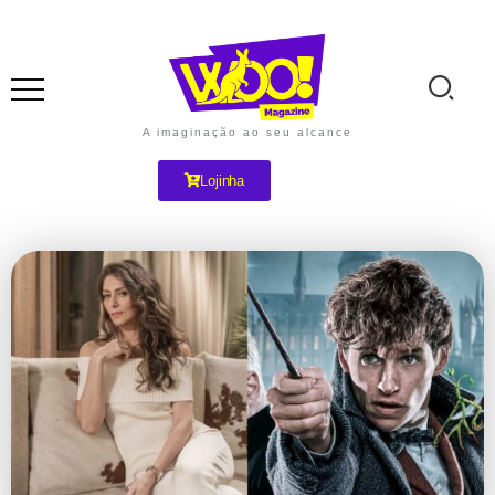
A imaginação ao seu alcance
Lojinha