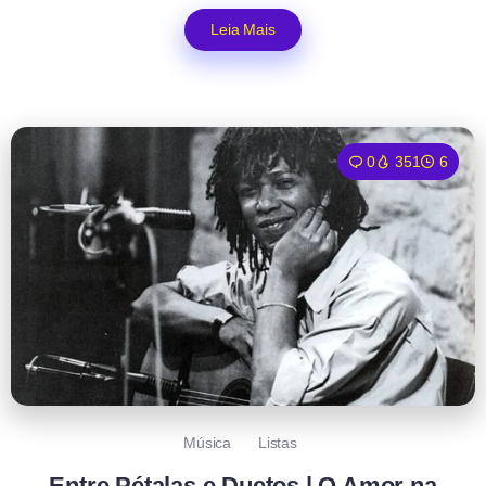
Leia Mais
0
351
6
Música
Listas
Entre Pétalas e Duetos | O Amor na