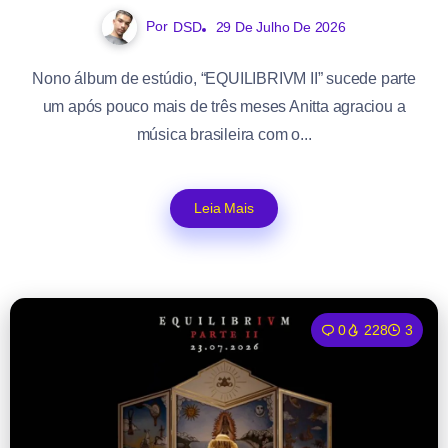
Por
DSD
29 De Julho De 2026
Nono álbum de estúdio, “EQUILIBRIVM II” sucede parte
um após pouco mais de três meses Anitta agraciou a
música brasileira com o...
Leia Mais
0
228
3