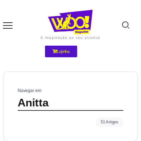
A imaginação ao seu alcance
Lojinha
Navegar em
Anitta
51 Artigos