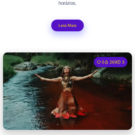
horários.
Leia Mais
0
269
3