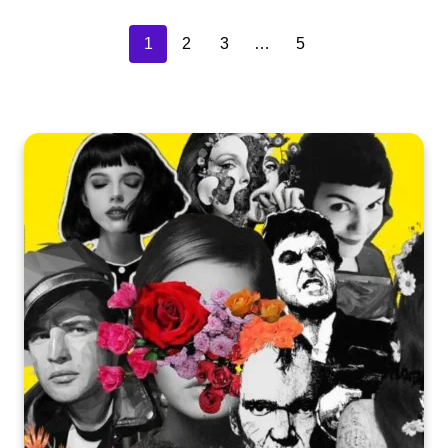
1
2
3
…
5