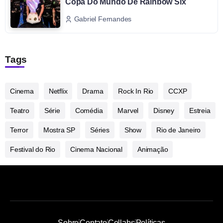
Copa Do Mundo De Rainbow Six
Gabriel Fernandes
Tags
Cinema
Netflix
Drama
Rock In Rio
CCXP
Teatro
Série
Comédia
Marvel
Disney
Estreia
Terror
Mostra SP
Séries
Show
Rio de Janeiro
Festival do Rio
Cinema Nacional
Animação
Sobre
Contato
Collabs
Políticas