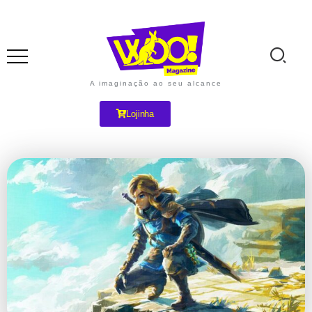
A imaginação ao seu alcance
Lojinha