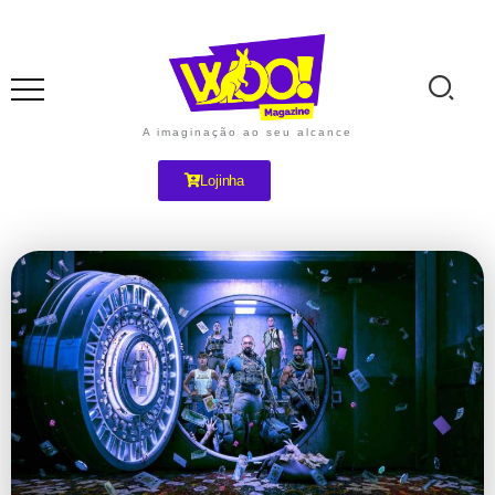
A imaginação ao seu alcance
Lojinha