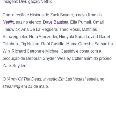
Imagem: Divulgação/Netflix
Com direção e História de Zack Snyder, o novo filme da
Netflix
, traz no elenco
Dave Bautista
, Ella Purnell, Omari
Hardwick, Ana De La Reguera, Theo Rossi, Matthias
Schweighöfer, Nora Arnezeder, Hiroyuki Sanada, and Garret
Dillahunt, Tig Notaro, Raúl Castillo, Huma Qureshi, Samantha
Win, Richard Cetrone e Michael Cassidy e conta com a
produção de Deborah Snyder, Wesley Coller além do próprio
Zack Snyder.
O
“Army Of The Dead: Invasão Em Las Vegas”
estreia no
streaming
em 21 de maio.