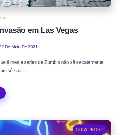
mes
 Invasão em Las Vegas
22 De Maio De 2021
ue filmes e séries de Zumbis não são exatamente
is só são...
0
751
2