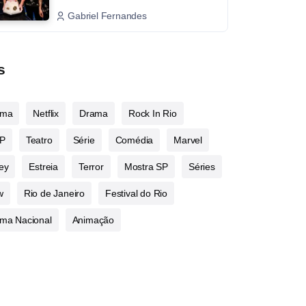
Gabriel Fernandes
s
ema
Netflix
Drama
Rock In Rio
P
Teatro
Série
Comédia
Marvel
ey
Estreia
Terror
Mostra SP
Séries
w
Rio de Janeiro
Festival do Rio
ma Nacional
Animação