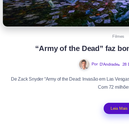
Filmes
“Army of the Dead” faz bo
Por
D'Andrade
28 
De Zack Snyder “Army of the Dead: Invasão em Las Vesgas” 
Com 72 milhões
Leia Mais