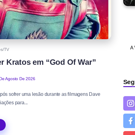
A
es/TV
er Kratos em “God Of War”
De Agosto De 2026
Seg
após sofrer uma lesão durante as filmagens Dave
iações para...