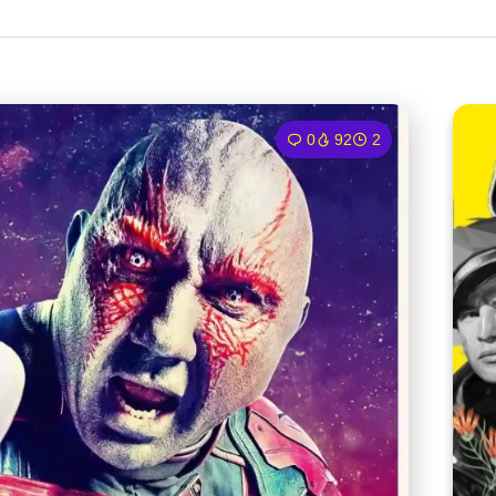
0
92
2