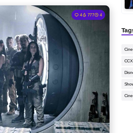
4
777
4
Tag
Cin
CCX
Disn
Sho
Cine