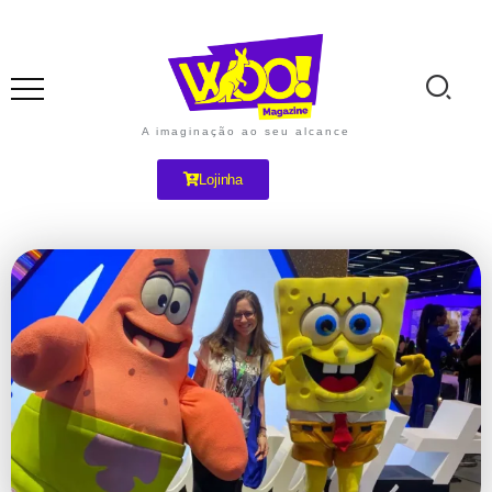
A imaginação ao seu alcance
Lojinha