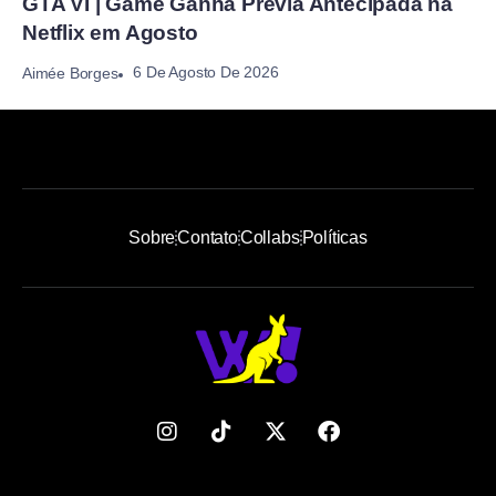
GTA VI | Game Ganha Prévia Antecipada na
Netflix em Agosto
6 De Agosto De 2026
Aimée Borges
Sobre
Contato
Collabs
Políticas