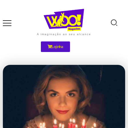
A imaginação ao seu alcance
Lojinha