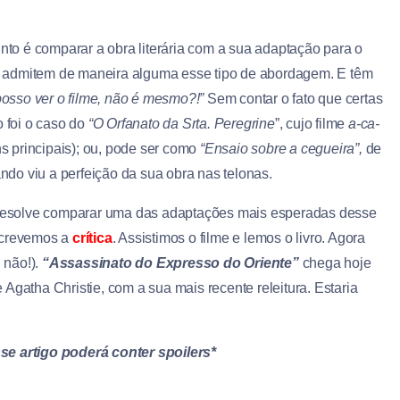
o é comparar a obra literária com a sua adaptação para o
o admitem de maneira alguma esse tipo de abordagem. E têm
 posso ver o filme, não é mesmo?!”
Sem contar o fato que certas
 foi o caso do
“O Orfanato da Srta. Peregrine
”, cujo filme
a-ca-
s principais); ou, pode ser como
“Ensaio sobre a cegueira”,
de
do viu a perfeição da sua obra nas telonas.
esolve comparar uma das adaptações mais esperadas desse
screvemos a
crítica
. Assistimos o filme e lemos o livro. Agora
 não!).
“Assassinato do Expresso do Oriente”
chega hoje
Agatha Christie, com a sua mais recente releitura. Estaria
sse artigo poderá conter spoilers*