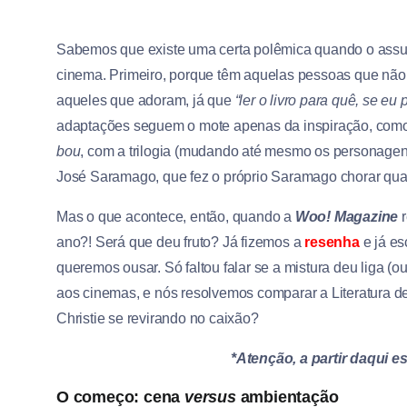
Sabemos que existe uma certa polêmica quando o assunt
cinema. Primeiro, porque têm aquelas pessoas que nã
aqueles que adoram, já que
“ler o livro para quê, se eu
adaptações seguem o mote apenas da inspiração, como
bou
, com a trilogia (mudando até mesmo os personagen
José Saramago, que fez o próprio Saramago chorar quan
Mas o que acontece, então, quando a
Woo! Magazine
r
ano?! Será que deu fruto? Já fizemos a
resenha
e já e
queremos ousar. Só faltou falar se a mistura deu liga (ou
aos cinemas, e nós resolvemos comparar a Literatura de 
Christie se revirando no caixão?
*Atenção, a partir daqui e
O começo: cena
versus
ambientação