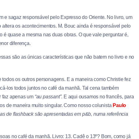
m e sagaz responsável pelo Expresso do Oriente. No livro, um
o altera os acontecimentos. M. Bouc ainda é responsável pelo
o é quase a mesma nas duas obras. O que vale perguntar é,
nor diferença.
ssas são as únicas características que não batem no livro e no
de todos os outros personagens. E a maneira como Christie fez
olocá-los todos juntos no café da manhã. Tal cena também
or faz apenas um
“au passant”
. E aqui ousamos no francês, para
os de maneira muito singular. Como nosso colunista
Paulo
nas de
flashback
são apresentadas em p&b, numa referência
ssoas no café da manhã. Livro: 13. Cadê o 13º? Bom, como já