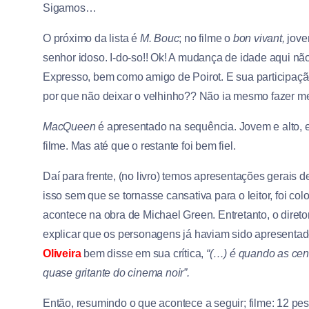
Sigamos…
O próximo da lista é
M. Bouc
; no filme o
bon vivant,
jove
senhor idoso. I-do-so!! Ok! A mudança de idade aqui nã
Expresso, bem como amigo de Poirot. E sua participaçã
por que não deixar o velhinho?? Não ia mesmo fazer me
MacQueen
é apresentado na sequência. Jovem e alto, e
filme. Mas até que o restante foi bem fiel.
Daí para frente, (no livro) temos apresentações gerais 
isso sem que se tornasse cansativa para o leitor, foi c
acontece na obra de Michael Green. Entretanto, o diret
explicar que os personagens já haviam sido apresentad
Oliveira
bem disse em sua crítica,
“(…) é quando as ce
quase gritante do cinema
noir”.
Então, resumindo o que acontece a seguir; filme: 12 pe