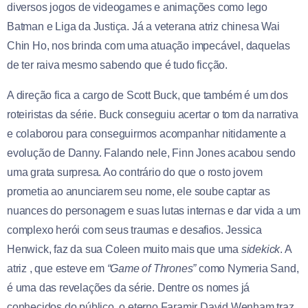
diversos jogos de videogames e animações como lego
Batman e Liga da Justiça. Já a veterana atriz chinesa Wai
Chin Ho, nos brinda com uma atuação impecável, daquelas
de ter raiva mesmo sabendo que é tudo ficção.
A direção fica a cargo de Scott Buck, que também é um dos
roteiristas da série. Buck conseguiu acertar o tom da narrativa
e colaborou para conseguirmos acompanhar nitidamente a
evolução de Danny. Falando nele, Finn Jones acabou sendo
uma grata surpresa. Ao contrário do que o rosto jovem
prometia ao anunciarem seu nome, ele soube captar as
nuances do personagem e suas lutas internas e dar vida a um
complexo herói com seus traumas e desafios. Jessica
Henwick, faz da sua Coleen muito mais que uma
sidekick
. A
atriz , que esteve em
“Game of Thrones”
como Nymeria Sand,
é uma das revelações da série. Dentre os nomes já
conhecidos do público, o eterno Faramir David Wenham traz