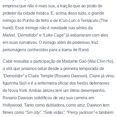
empresa que não é mais sua, a traição que ao posto de
protetor da cidade mística. E, acima disso tudo, o grande
inimigo do Punho de ferro e de
K’un-Lun
: o Tentáculo (The
hand). Esse inimigo não é novidade nas séries da
Marvel,
“Demolidor”
e
“Luke Cage”
já esbarraram com eles
em suas narrativas. O inimigo além de poderoso, traz
personagens conhecidos para a trama de Rand.
Cabe ressaltar a participação de Madame Gao (Wai Chin Ho),
a vilã que amamos odiar desde a primeira temporada de
“Demolidor”
e Claire Temple (Rosario Dawson). Claire já virou
figurinha fácil e é a enfermeira oficial dos heróis defensores
de Nova York. Ambas atrizes tem um ótimo desempenho,
Rosario Dawson solidificou de vez sua carreira em
Hollywood. Tanto como dubladora, como atriz, Dawson tem
filmes como “
Sin city”, “Sete vidas”, “Percy jackson”
e também