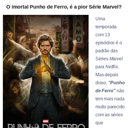
O imortal Punho de Ferro, é a pior Série Marvel?
Uma
temporada
com 13
episódios é o
padrão das
Séries
Marvel
para
Netflix
.
Mas depois
disso,
“Punho
de Ferro”
não
tem mais nada
muito parecido
com as séries
que