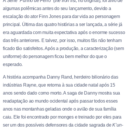
A Série
“Punho de Ferro”
(
the Iron fist
, no original), foi alvo de
algumas polêmicas antes do seu lançamento, devido a
escalação do ator Finn Jones para dar vida ao personagem
principal. Última das quatro histórias a ser lançada, a série já
era aguardada com muita expectativa após o enorme sucesso
das três anteriores. E talvez, por isso, muitos fãs não tenham
ficado tão satisfeitos. Após a produção, a caracterização (sem
uniforme) do personagem ficou bem melhor do que o
esperado.
A história acompanha Danny Rand, herdeiro bilionário das
indústrias Rayne, que retorna à sua cidade natal após 15
anos sendo dado como morto. A saga de Danny mostra sua
readaptação ao mundo ocidental após passar todos esses
anos nas montanhas geladas onde o avião de sua família
caiu. Ele foi encontrado por monges e treinado por eles para
ser um dos possíveis defensores da cidade sagrada de
K’un-