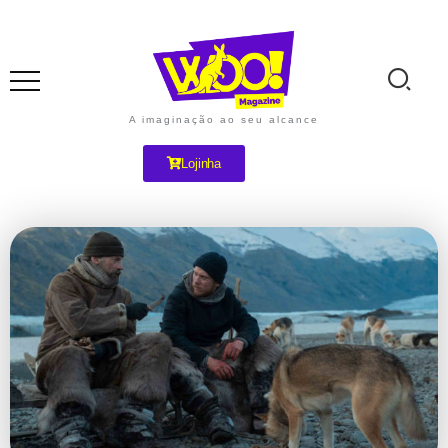
A imaginação ao seu alcance
Lojinha