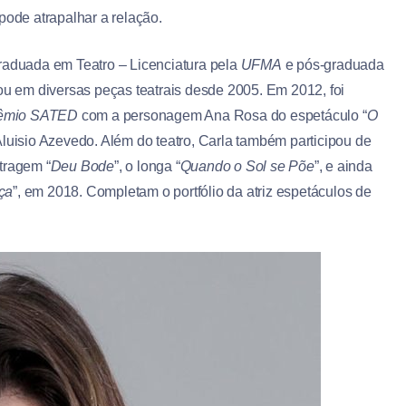
 pode atrapalhar a relação.
graduada em Teatro – Licenciatura pela
UFMA
e pós-graduada
tuou em diversas peças teatrais desde 2005. Em 2012, foi
rêmio SATED
com a personagem Ana Rosa do espetáculo “
O
Aluisio Azevedo. Além do teatro, Carla também participou de
tragem “
Deu Bode
”, o longa “
Quando o Sol se Põe
”, e ainda
ça
”, em 2018. Completam o portfólio da atriz espetáculos de