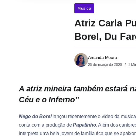
Música
Atriz Carla P
Borel, Du Fa
Amanda Moura
25 de março de 2020
2 Mi
A atriz mineira também estará 
Céu e o Inferno”
Nego do Borel
lançou recentemente o vídeo da music
conta com a produção de
Papatinho
. Além dos cantores
interpreta uma bela jovem de família rica que se apaixon