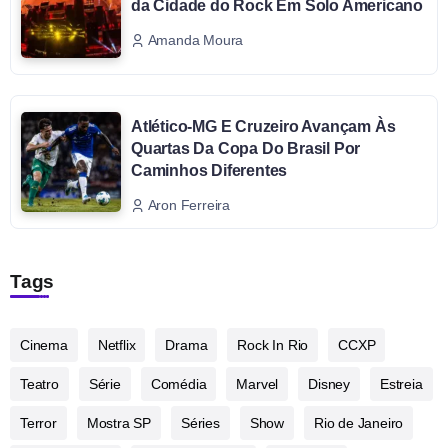
da Cidade do Rock Em Solo Americano
Amanda Moura
Atlético-MG E Cruzeiro Avançam Às
Quartas Da Copa Do Brasil Por
Caminhos Diferentes
Aron Ferreira
Tags
Cinema
Netflix
Drama
Rock In Rio
CCXP
Teatro
Série
Comédia
Marvel
Disney
Estreia
Terror
Mostra SP
Séries
Show
Rio de Janeiro