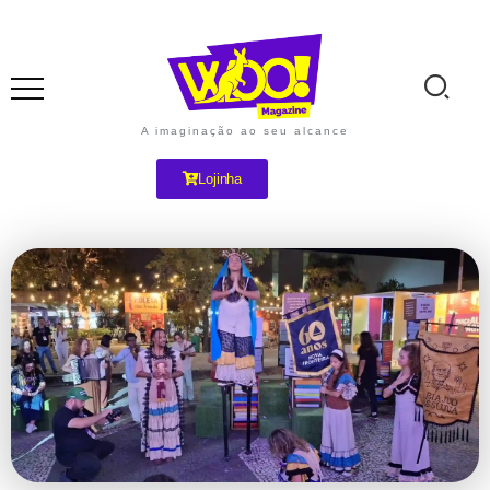
A imaginação ao seu alcance
Lojinha