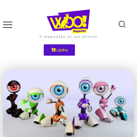
A imaginação ao seu alcance
Lojinha