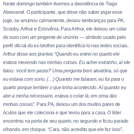
Neste domingo também tivemos a desistência de Tiago
Abravanel. O participante, que disse não saber jogar esse
jogo, se arrumou calmamente, deixou lembranças para PA,
Scooby, Arthur e Eslovênia. Para Arthur, ele deixou um colar
de ouro com um pingente de ursinho — símbolo usado pelo
perfil oficial do ex-brother para identificá-lo nas redes sociais.
Arthur disse aos prantos
“Quando eu entrei no quarto ele
estava mexendo nas minhas coisas. Eu achei estranho, aí ele
falou: ‘você tem pasta?’ Uma pergunta bem aleatória, só que
eu estava com sono. (…) Quando me falaram, eu fui para o
quarto porque lembrei o que tinha acontecido. Aí quando eu
abri a minha nécessaire, estava o colar lá, em cima das
minhas coisas”
. Para PA, deixou um dos muitos pares de
óculos que ele coleciona e que levou para a casa. O líder
encontrou na porta de seu quarto, no segundo e ficou parado
olhando, em choque. “Cara, não acredito que ele fez isso”,