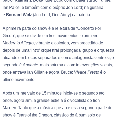
baixo,
Kaitner Z Doka
(que tocou com o baterista do Purple,
Ian Paice, e também com o próprio Jon Lord) na guitarra
e
Bernard Welz
(Jon Lord, Don Airey) na bateria.
A primeira parte do show é a releitura de “Concerto For
Group”, que se divide em três movimentos: o primeiro,
Moderato
Allegro
, vibrante e colorido, vem precedido de
depois de uma ‘intro’ orquestral prolongada, grupo e orquestra
atuando em blocos separados e como antagonistas entre si; o
segundo é
Andante
, mais soturna e com intervenções vocais,
onde entrava Ian Gillan e agora, Bruce;
Vivace
Presto
é o
último movimento.
Após um intervalo de 15 minutos inicia-se o segundo ato,
onde, agora sim, a grande estrela é o vocalista do Iron
Maiden. Tanto que a música que abre essa segunda parte do
show é Tears of the Dragon, clássico do álbum solo de