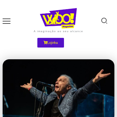
A imaginação ao seu alcance
Lojinha