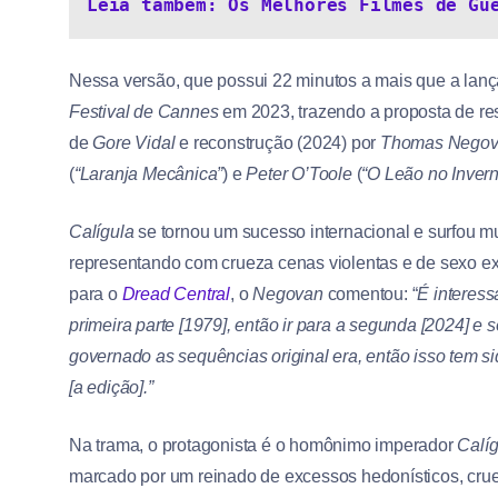
Leia também: Os Melhores Filmes de Gu
Nessa versão, que possui 22 minutos a mais que a lan
Festival de Cannes
em 2023, trazendo a proposta de resp
de
Gore Vidal
e reconstrução (2024) por
Thomas Nego
(
“Laranja Mecânica”
) e
Peter O’Toole
(
“O Leão no Inver
Calígula
se tornou um sucesso internacional e surfou m
representando com crueza cenas violentas e de sexo ex
para o
Dread Central
, o
Negovan
comentou: “
É interess
primeira parte [1979], então ir para a segunda [2024] e
governado as sequências original era, então isso tem s
[a edição].”
Na trama, o protagonista é o homônimo imperador
Calíg
marcado por um reinado de excessos hedonísticos, cruel