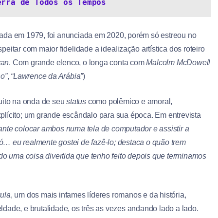
erra de Todos os Tempos
çada em 1979, foi anunciada em 2020, porém só estreou no
eitar com maior fidelidade a idealização artística dos roteiro
van
. Com grande elenco, o longa conta com
Malcolm McDowell
no”
,
“Lawrence da Arábia”
)
uito na onda de seu
status
como polêmico e amoral,
plícito; um grande escândalo para sua época. Em entrevista
ante colocar ambos numa tela de computador e assistir a
 só… eu realmente gostei de fazê-lo; destaca o quão trem
ido uma coisa divertida que tenho feito depois que terminamos
ula
, um dos mais infames líderes romanos e da história,
dade, e brutalidade, os três as vezes andando lado a lado.