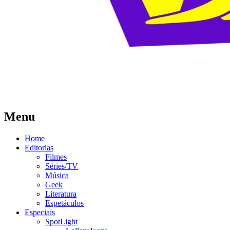
Menu
Home
Editorias
Filmes
Séries/TV
Música
Geek
Literatura
Espetáculos
Especiais
SpotLight