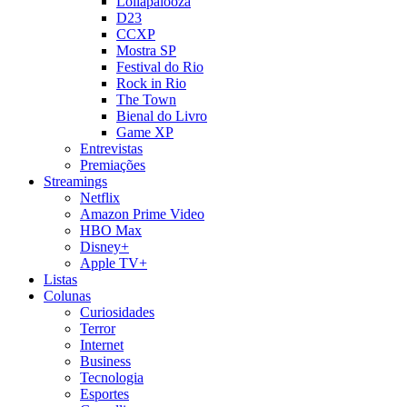
Lollapalooza
D23
CCXP
Mostra SP
Festival do Rio
Rock in Rio
The Town
Bienal do Livro
Game XP
Entrevistas
Premiações
Streamings
Netflix
Amazon Prime Video
HBO Max
Disney+
Apple TV+
Listas
Colunas
Curiosidades
Terror
Internet
Business
Tecnologia
Esportes