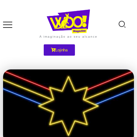
A imaginação ao seu alcance
Lojinha