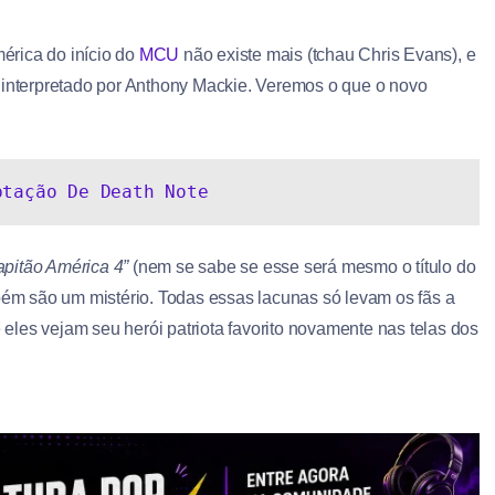
érica do início do
MCU
não existe mais (tchau Chris Evans), e
, interpretado por Anthony Mackie. Veremos o que o novo
ptação De Death Note
apitão América 4”
(nem se sabe se esse será mesmo o título do
m são um mistério. Todas essas lacunas só levam os fãs a
les vejam seu herói patriota favorito novamente nas telas dos