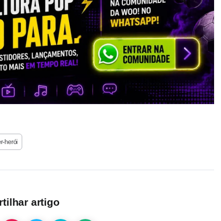
r-herói
ilhar artigo