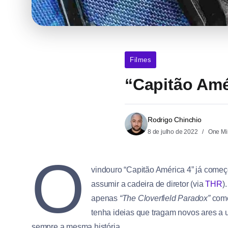
Filmes
“Capitão Amér
Rodrigo Chinchio
8 de julho de 2022
One Mi
O
vindouro “Capitão América 4” já começ
assumir a cadeira de diretor (via
THR
)
apenas
“The Cloverfield Paradox”
como
tenha ideias que tragam novos ares a 
sempre a mesma história.