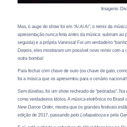
Imagens: Div
Mas, o auge do show foi em
“Ai Ai Ai”
, o remix da músic
apresentação nunca feita antes da música: subiram ao 
seguida) e a própria Vanessa! Foi um verdadeiro “banho 
Depois, eles mostraram um possível novo
remix
com a c
outra bomba!
Para fechar com chave de ouro (ou chave de gato, como
foi a música que os apresentou para o cenário nacional!
Sem dúvidas, foi um show recheado de “pedradas”. Na gr
como verdadeiros ídolos. A música eletrônica no Brasi
New Dance Order
, mostra que os grandes festivais est
edição de 2017, passando pelo
Lollapalooza
e pela
Ga