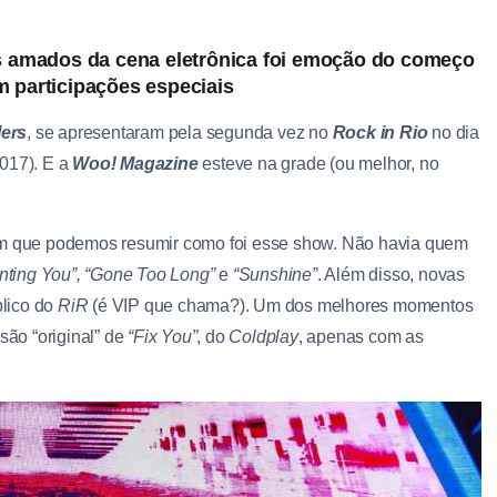
is amados da cena eletrônica foi emoção do começo
m participações especiais
lers
, se apresentaram pela segunda vez no
Rock in Rio
no dia
2017). E a
Woo! Magazine
esteve na grade (ou melhor, no
im que podemos resumir como foi esse show. Não havia quem
nting You”, “Gone Too Long”
e
“Sunshine”
. Além disso, novas
blico do
RiR
(é VIP que chama?). Um dos melhores momentos
são “original” de
“Fix You”
, do
Coldplay
, apenas com as