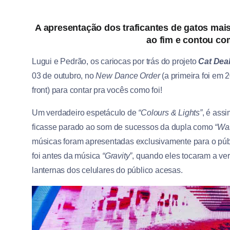
A apresentação dos traficantes de gatos ma
ao fim e contou co
Lugui e Pedrão, os cariocas por trás do projeto
Cat Dea
03 de outubro, no
New Dance Order
(a primeira foi em 
front) para contar pra vocês como foi!
Um verdadeiro espetáculo de
“Colours & Lights”
, é ass
ficasse parado ao som de sucessos da dupla como
“Wa
músicas foram apresentadas exclusivamente para o pú
foi antes da música
“Gravity”
, quando eles tocaram a ver
lanternas dos celulares do público acesas.