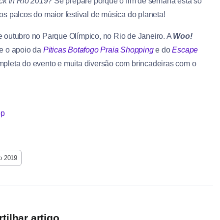
ck in Rio 2019
? Se prepare porque o fim de semana está só
s palcos do maior festival de música do planeta!
 outubro no Parque Olímpico, no Rio de Janeiro. A
Woo!
 e o apoio da
Piticas Botafogo Praia Shopping
e do
Escape
mpleta do evento e muita diversão com brincadeiras com o
o 2019
ilhar artigo