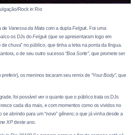
ulgação/Rock in Rio
a de
Vanessa da Mata
com a dupla
Felguk
. Foi uma
palco os DJs do
Felguk
(que se apresentaram logo em
de chuva” no público, que tinha a letra na ponta da língua.
antora, o de seu outro sucesso
“Boa Sorte”
, que promete ser
 preferir), os meninos tocaram seu remix de
“Your Body”
, que
ade, foi possível ver o quanto que o público trata os DJs
l cresce cada dia mais, e com momentos como os vividos no
ão se abrindo para um “novo” gênero; o que já vinha desde a
me XP
deste ano.