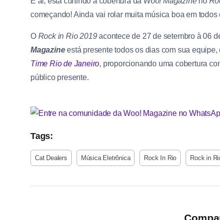
E aí, está curtindo a cobertura da
Woo! Magazine
no
Ro
começando! Ainda vai rolar muita música boa em todos o
O
Rock in Rio 2019
acontece de 27 de setembro à 06 de
Magazine
está presente todos os dias com sua equipe,
Time Rio de Janeiro
, proporcionando uma cobertura co
público presente.
Tags:
Cat Dealers
Música Eletrônica
Rock In Rio
Rock in Ri
Compart