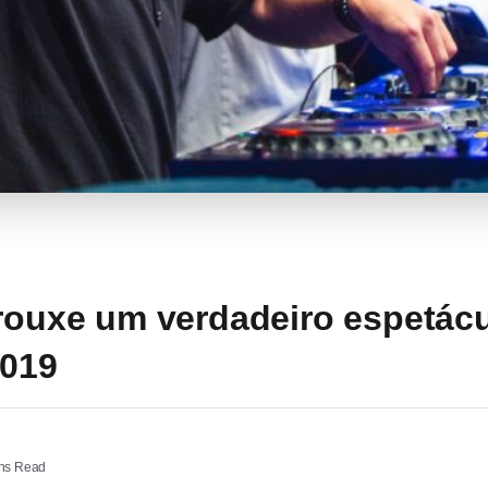
trouxe um verdadeiro espetácu
2019
ns Read