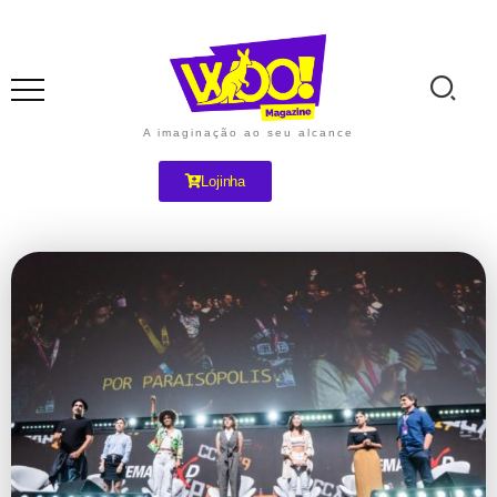
A imaginação ao seu alcance
Lojinha