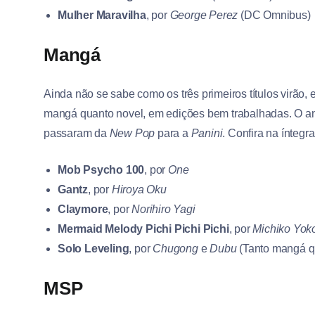
Mulher Maravilha
, por
George Perez
(DC Omnibus)
Mangá
Ainda não se sabe como os três primeiros títulos virão,
mangá quanto novel, em edições bem trabalhadas. O anú
passaram da
New Pop
para a
Panini
. Confira na íntegr
Mob Psycho 100
, por
One
Gantz
, por
Hiroya Oku
Claymore
, por
Norihiro Yagi
Mermaid Melody Pichi Pichi Pichi
, por
Michiko Yok
Solo Leveling
, por
Chugong
e
Dubu
(Tanto mangá q
MSP