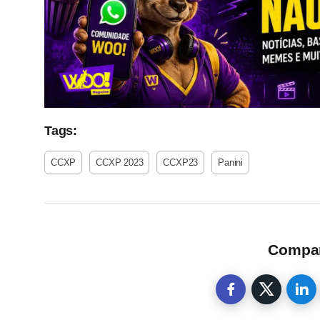
Tags:
CCXP
CCXP 2023
CCXP23
Panini
Compart