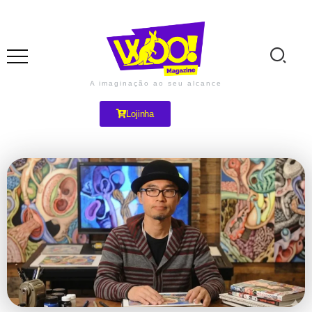
A imaginação ao seu alcance
Lojinha