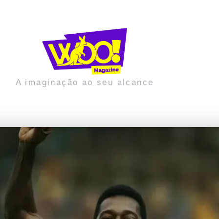
A imaginação ao seu alcance