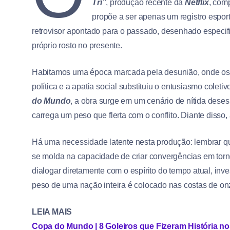
Tri”
, produção recente da
Netflix
, com
propõe a ser apenas um registro espor
retrovisor apontado para o passado, desenhado especif
próprio rosto no presente.
Habitamos uma época marcada pela desunião, onde os 
política e a apatia social substituiu o entusiasmo col
do Mundo
, a obra surge em um cenário de nítida deses
carrega um peso que flerta com o conflito. Diante diss
Há uma necessidade latente nesta produção: lembrar qu
se molda na capacidade de criar convergências em torno
dialogar diretamente com o espírito do tempo atual, 
peso de uma nação inteira é colocado nas costas de onz
LEIA MAIS
Copa do Mundo | 8 Goleiros que Fizeram História n