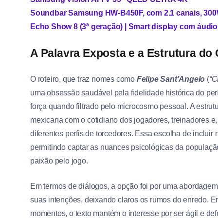
Soundbar Samsung HW-B450F, com 2.1 canais, 300
Echo Show 8 (3ª geração) | Smart display com áudio
A Palavra Exposta e a Estrutura do 
O roteiro, que traz nomes como
Felipe Sant’Angelo
(
“C
uma obsessão saudável pela fidelidade histórica do p
força quando filtrado pelo microcosmo pessoal. A estru
mexicana com o cotidiano dos jogadores, treinadores e, 
diferentes perfis de torcedores. Essa escolha de incluir 
permitindo captar as nuances psicológicas da população
paixão pelo jogo.
Em termos de diálogos, a opção foi por uma abordage
suas intenções, deixando claros os rumos do enredo. E
momentos, o texto mantém o interesse por ser ágil e de