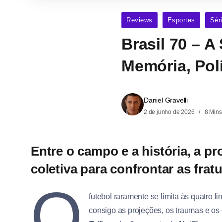
Reviews
Esportes
Sér
Brasil 70 – A
Memória, Pol
Daniel Gravelli
2 de junho de 2026
8 Mins
Entre o campo e a história, a p
coletiva para confrontar as frat
O
futebol raramente se limita às quatro 
consigo as projeções, os traumas e os