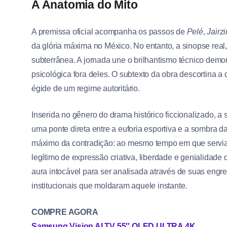
A Anatomia do Mito
A premissa oficial acompanha os passos de
Pelé
,
Jairz
da glória máxima no México. No entanto, a sinopse rea
subterrânea. A jornada une o brilhantismo técnico dem
psicológica fora deles. O subtexto da obra descortina a d
égide de um regime autoritário.
Inserida no gênero do drama histórico ficcionalizado, a 
uma ponte direta entre a euforia esportiva e a sombra da
máximo da contradição: ao mesmo tempo em que servia
legítimo de expressão criativa, liberdade e genialidade
aura intocável para ser analisada através de suas en
institucionais que moldaram aquele instante.
COMPRE AGORA
Samsung Vision AI TV 55″ QLED ULTRA 4K