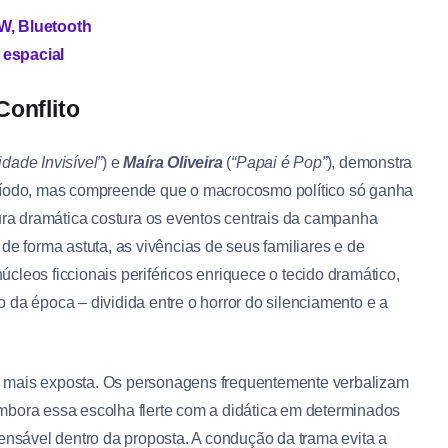
W, Bluetooth
 espacial
Conflito
idade Invisível”
) e
Maíra Oliveira
(
“Papai é Pop”
), demonstra
eríodo, mas compreende que o macrocosmo político só ganha
tura dramática costura os eventos centrais da campanha
de forma astuta, as vivências de seus familiares e de
núcleos ficcionais periféricos enriquece o tecido dramático,
 da época – dividida entre o horror do silenciamento e a
m mais exposta. Os personagens frequentemente verbalizam
mbora essa escolha flerte com a didática em determinados
fensável dentro da proposta. A condução da trama evita a