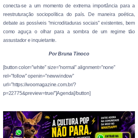
conecta-se a um momento de extrema importância para a
reestruturação sociopolítica do país. De maneira poética,
debate as possíveis “microditaduras sociais” existentes, bem
como aguça o olhar para a sombra de um regime tão
assustador e inquietante.
Por Bruna Tinoco
[button color=”white” size=”normal” alignment=”none”
rel=”follow” openin=”newwindow”
url=”https://woomagazine.com.br/?
p=22775&preview=true/”]Agenda[/button]