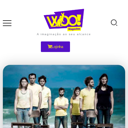
A imaginação ao seu alcance
Lojinha