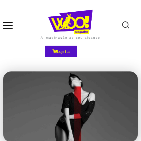
A imaginação ao seu alcance
Lojinha