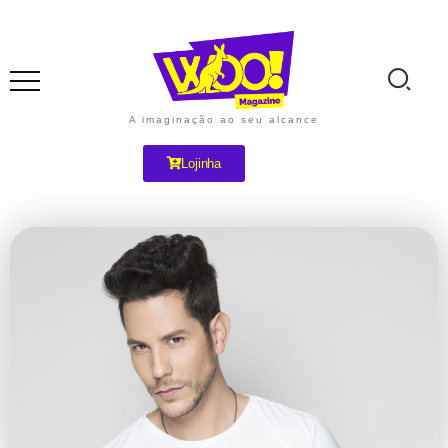
A imaginação ao seu alcance
Lojinha