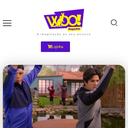
A imaginação ao seu alcance
Lojinha