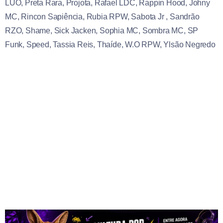
LUO, Preta Rara, Projota, Rafael LDC, Rappin Hood, Johny
MC, Rincon Sapiência, Rubia RPW, Sabota Jr , Sandrão
RZO, Shame, Sick Jacken, Sophia MC, Sombra MC, SP
Funk, Speed, Tassia Reis, Thaíde, W.O RPW, Ylsão Negredo