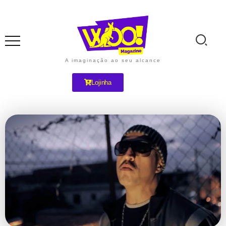
A imaginação ao seu alcance
Lojinha