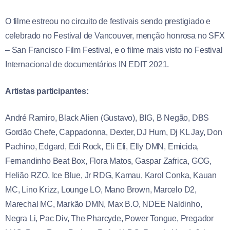
O filme estreou no circuito de festivais sendo prestigiado e
celebrado no Festival de Vancouver, menção honrosa no SFX
– San Francisco Film Festival, e o filme mais visto no Festival
Internacional de documentários IN EDIT 2021.
Artistas participantes:
André Ramiro, Black Alien (Gustavo), BIG, B Negão, DBS
Gordão Chefe, Cappadonna, Dexter, DJ Hum, Dj KL Jay, Don
Pachino, Edgard, Edi Rock, Eli Efi, Elly DMN, Emicida,
Fernandinho Beat Box, Flora Matos, Gaspar Zafrica, GOG,
Helião RZO, Ice Blue, Jr RDG, Kamau, Karol Conka, Kauan
MC, Lino Krizz, Lounge LO, Mano Brown, Marcelo D2,
Marechal MC, Markão DMN, Max B.O, NDEE Naldinho,
Negra Li, Pac Div, The Pharcyde, Power Tongue, Pregador