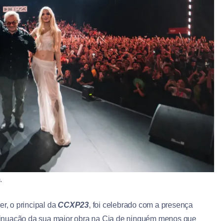
.
, o principal da
CCXP23
, foi celebrado com a presença
ontinuação da sua maior obra na Cia de ninguém menos que