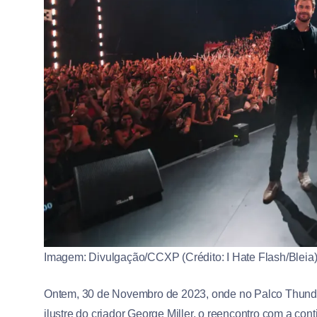
Imagem: Divulgação/CCXP (Crédito: I Hate Flash/Bleia)
Ontem, 30 de Novembro de 2023, onde no Palco Thunder
ilustre do criador George Miller, o reencontro com a c