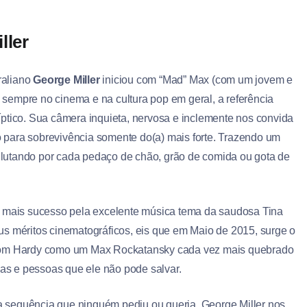
ller
raliano
George Miller
iniciou com “Mad” Max (com um jovem e
 sempre no cinema e na cultura pop em geral, a referência
líptico. Sua câmera inquieta, nervosa e inclemente nos convida
o para sobrevivência somente do(a) mais forte. Trazendo um
s, lutando por cada pedaço de chão, grão de comida ou gota de
z mais sucesso pela excelente música tema da saudosa Tina
us méritos cinematográficos, eis que em Maio de 2015, surge o
 Tom Hardy como um Max Rockatansky cada vez mais quebrado
mas e pessoas que ele não pode salvar.
 sequência que ninguém pediu ou queria, George Miller nos