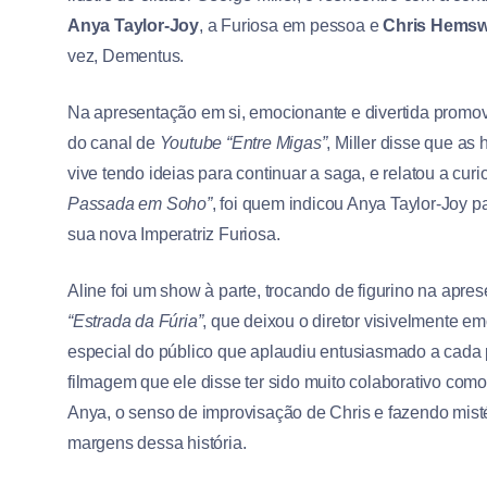
Anya Taylor-Joy
, a Furiosa em pessoa e
Chris Hemsw
vez, Dementus.
Na apresentação em si, emocionante e divertida promov
do canal de
Youtube “Entre Migas”
, Miller disse que as 
vive tendo ideias para continuar a saga, e relatou a cur
Passada em Soho”
, foi quem indicou Anya Taylor-Joy par
sua nova Imperatriz Furiosa.
Aline foi um show à parte, trocando de figurino na ap
“Estrada da Fúria”
, que deixou o diretor visivelmente 
especial do público que aplaudiu entusiasmado a cada 
filmagem que ele disse ter sido muito colaborativo como 
Anya, o senso de improvisação de Chris e fazendo misté
margens dessa história.