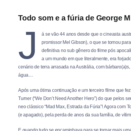
Todo som e a fúria de George Mi
J
á se vão 44 anos desde que o cineasta aust
promissor Mel Gibson), o que se tornou para
definitiva no sub gênero do filme pós apoca
a um mundo em que literalmente, era forjad
cenário de terra arrasada na Austrália, com bárbaro(a)
água…
Após uma ótima continuação e um terceiro filme que fe
Turner (“We Don’t Need Another Hero”) do que pelos se
neo clássico “Mad Max, Estrada da Fúria”! Agora com
(e apagado), pela perda de anos da sua família, de víti
E quando tudo se encaminhava para se tornar mais uma