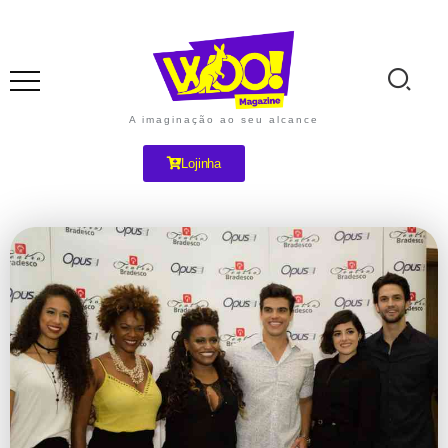
A imaginação ao seu alcance
Lojinha