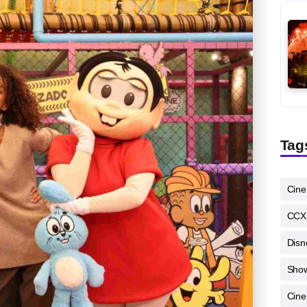
Tag
Cin
CCX
Disn
Sho
Cine