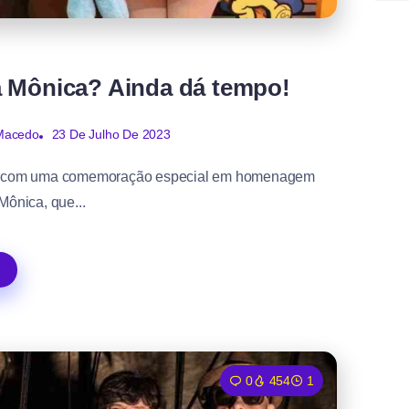
s
a Mônica? Ainda dá tempo!
23 De Julho De 2023
 Macedo
tes com uma comemoração especial em homenagem
ônica, que...
0
454
1