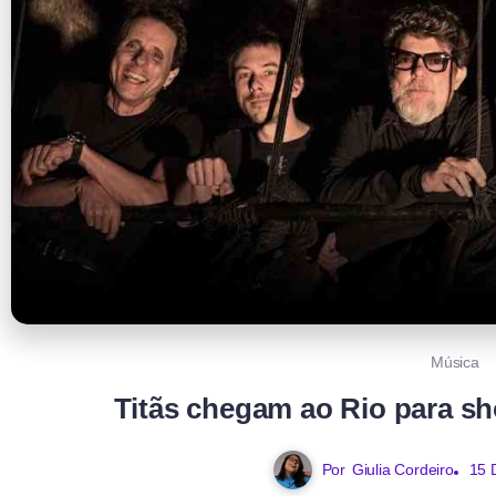
Música
Titãs chegam ao Rio para s
Por
Giulia Cordeiro
15 