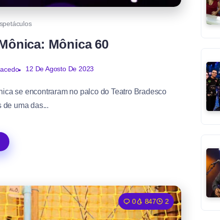
spetáculos
 Mônica: Mônica 60
12 De Agosto De 2023
Macedo
nica se encontraram no palco do Teatro Bradesco
s de uma das...
0
847
2