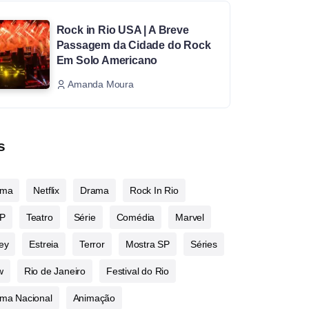
Rock in Rio USA | A Breve
Passagem da Cidade do Rock
Em Solo Americano
Amanda Moura
s
ema
Netflix
Drama
Rock In Rio
P
Teatro
Série
Comédia
Marvel
ey
Estreia
Terror
Mostra SP
Séries
w
Rio de Janeiro
Festival do Rio
ma Nacional
Animação