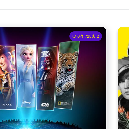
0
725
2