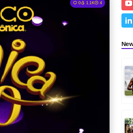
0
1.1K
4
Ne