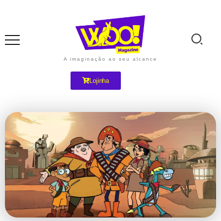
A imaginação ao seu alcance
Lojinha