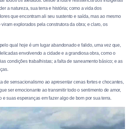
ar todos os afetados: desde a luta e resistência dos indígenas
er a natureza, sua terra e história; como a vida dos
dores que encontram ali seu sustento e saída, mas ao mesmo
 viram explorados pela construtora da obra; e claro, os
s pelo qual hoje é um lugar abandonado e falido, uma vez que,
 delicadas envolvendo a cidade e a grandiosa obra, como o
rias condições trabalhistas; a falta de saneamento básico; e as
ças.
 de sensacionalismo ao apresentar cenas fortes e chocantes,
e ser emocionante ao transmitir todo o sentimento de amor,
ão e suas esperanças em fazer algo de bom por sua terra.