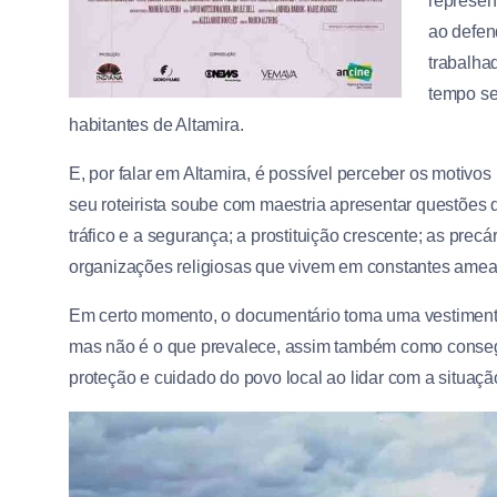
represent
ao defend
trabalha
tempo se
habitantes de Altamira.
E, por falar em Altamira, é possível perceber os motivo
seu roteirista soube com maestria apresentar questões
tráfico e a segurança; a prostituição crescente; as precá
organizações religiosas que vivem em constantes amea
Em certo momento, o documentário toma uma vestimenta
mas não é o que prevalece, assim também como consegu
proteção e cuidado do povo local ao lidar com a situaç