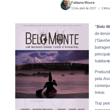
Fabiana Moura
13 de abril de 2017
2 Mins
“Belo M
de denún
(
“Gaviões
barragem
principa
habitant
Produzid
pela
Anc
consequê
linear.
Traz per