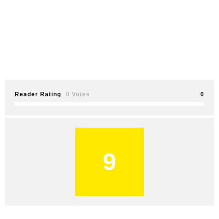
Reader Rating
0 Votes
0
9